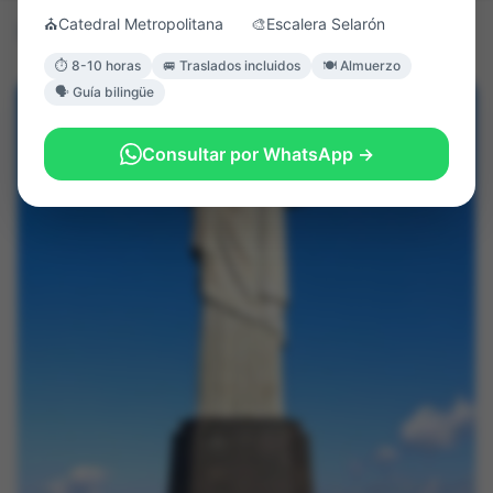
⛪
Catedral Metropolitana
🎨
Escalera Selarón
Volver
⏱️ 8-10 horas
🚐 Traslados incluidos
🍽️ Almuerzo
🗣️ Guía bilingüe
Consultar por WhatsApp →